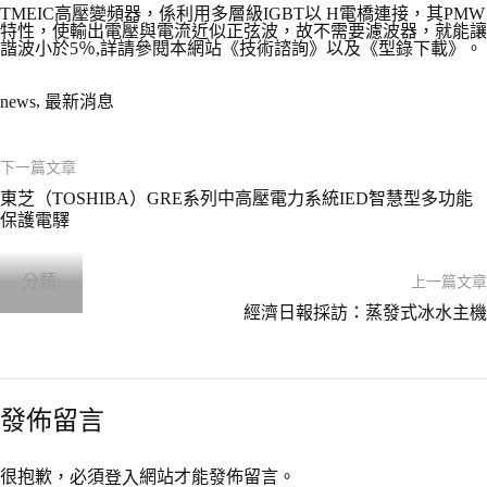
TMEIC高壓變頻器，係利用多層級IGBT以 H電橋連接，其PMW
特性，使輸出電壓與電流近似正弦波，故不需要濾波器，就能讓
諧波小於5％,詳請參閱本網站《技術諮詢》以及《型錄下載》。
,
news
最新消息
下一篇文章
東芝（TOSHIBA）GRE系列中高壓電力系統IED智慧型多功能
保護電驛
分類:
上一篇文章
經濟日報採訪：蒸發式冰水主機
發佈留言
很抱歉，必須
網站才能發佈留言。
登入