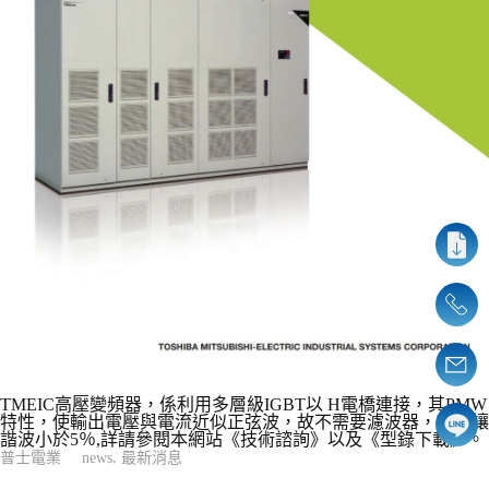
TMEIC高壓變頻器，係利用多層級IGBT以 H電橋連接，其PMW
特性，使輸出電壓與電流近似正弦波，故不需要濾波器，就能讓
諧波小於5％,詳請參閱本網站《技術諮詢》以及《型錄下載》。
,
普士電業
news
最新消息