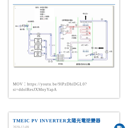
MOV：https://youtu.be/9lPzDhiDGL0?
si=ddolResJXMnyYapA
TMEIC PV INVERTER太陽光電逆變器
2020-12-09