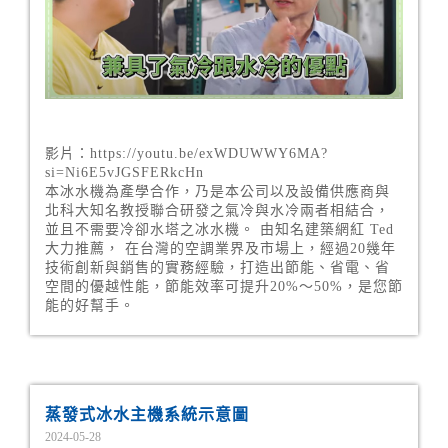
影片：https://youtu.be/exWDUWWY6MA?
si=Ni6E5vJGSFERkcHn
本冰水機為產學合作，乃是本公司以及設備供應商與
北科大知名教授聯合研發之氣冷與水冷兩者相結合，
並且不需要冷卻水塔之冰水機。 由知名建築網紅 Ted
大力推薦， 在台灣的空調業界及市場上，經過20幾年
技術創新與銷售的實務經驗，打造出節能、省電、省
空間的優越性能，節能效率可提升20%～50%，是您節
能的好幫手。
蒸發式冰水主機系統示意圖
2024-05-28